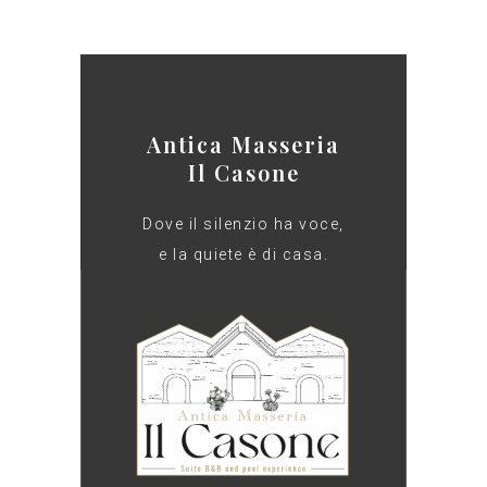
Antica Masseria
Il Casone
Dove il silenzio ha voce,
e la quiete è di casa.